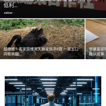
低利...
editor
-
超療癒！客家圓樓黑天鵝家族添3寶 一家五口
想暴富卻
同框萌翻...
難以成事..