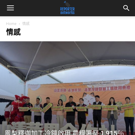
Home
情感
情感
鳳梨釋迦加工冷鏈啟用 農糧署祭 1.915％