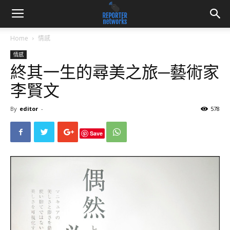
Home
情感
情感
終其一生的尋美之旅─藝術家
李賢文
By
editor
-
578
Save