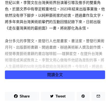
世紀以來，李賢文在台灣美術界扮演著引導及推手的雙重角
色，於藝文界中有舉足輕重地位。2023年結束出版事業後，他
依然沒有停下腳步，以純粹藝術家的初衷，透過畫作及文字，
將多年來與台灣美術前輩們的互動回憶記錄下來，日前出版
《走在臺灣美術的最前面》一書，將剎那化為永恆。
身分多元的李賢文，是發行人也是畫家、書法家，曾發行美術
月刊、出版藝術書籍、開過畫廊、辦過美術新人獎及創作獎、
經營專賣藝術書籍的書店咖啡館──雄獅星空，在提升台灣美
術環境或美感教育上，李賢文用心做每件他認為是對的事，將
人生最精華的50年光陰奉獻給台灣美術界。今年5月，將過去
半世紀累積的珍貴文化資產及《走在臺灣美術的最前面》書中
閱讀全文
20幅替台灣前輩藝術家所繪之畫作，捐給國家圖書館（簡稱國
圖館）。傳承台灣美術的信念，從少年郎到耄耋之年，終生不
悔。
Share
Tweet