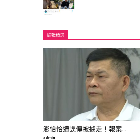
編輯精選
澎恰恰遭誤傳被擄走！報案...
admin
-