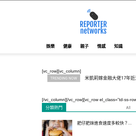
reporternetworks
娛樂
健康
親子
情感
知識
[vc_row][vc_column]
新北房價季漲7.4％ 預售屋
TRENDING NOW
[/vc_column][/vc_row][vc_row el_class=”td-ss-ro
分類熱門
All
肥仔肥妹進食速度多較快？...