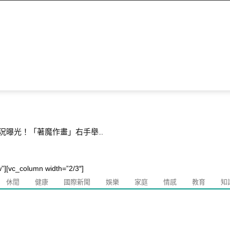
撐盤、成屋價量雙跌 1...
w”][vc_column width=”2/3″]
休閒
健康
國際新聞
娛樂
家庭
情感
教育
知