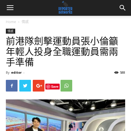
Home
情感
情感
前港隊劍擊運動員張小倫籲
年輕人投身全職運動員需兩
手準備
By
editor
-
588
Save