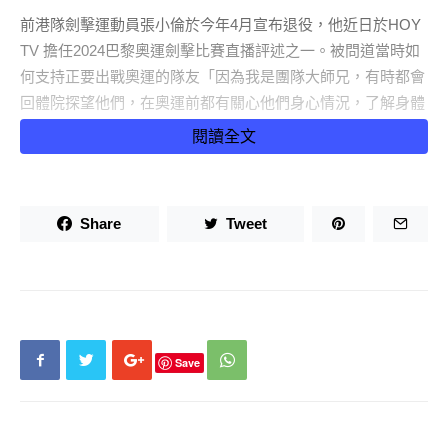
前港隊劍擊運動員張小倫於今年4月宣布退役，他近日於HOY
TV 擔任2024巴黎奧運劍擊比賽直播評述之一。被問道當時如
何支持正要出戰奧運的隊友「因為我是團隊大師兄，有時都會
回體院探望他們，在奧運前都有關心他們身心情況，了解身體
狀態及備戰情況，以行動來鼓勵及支持他們」張小倫說。
閱讀全文
由運動員身份轉為直播主持，所面對的受眾和挑戰都截然不
同，但佢仍能冷靜及專業地應對，為直播節目帶來豐富運動訊
Share
Tweet
息以及精彩旁述，他表示多時收到觀眾正面及樂觀回應，就此
非常感動。與此同時，他更透露擔任主持其中一項任務是，向
市民傳達這些訊息「希望帶來一些劍擊知識之外，更可以分享
各個香港運動員訓練、追夢過程。希望觀眾能夠多了解多個運
動員，除了踏上奧運頒獎台的，更能得知其他運動員背後的故
事」。
Save