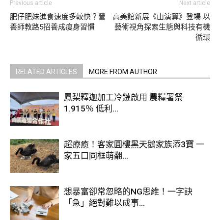
Previous article
Next article
肥仔肥妹進食速度多較快？營
高美館新展《山演算》登場 以
養師教路5招養成瘦身習慣
藝術視角探索生態與科技有機
循環
RELATED ARTICLES
MORE FROM AUTHOR
鳳梨釋迦加工冷鏈啟用 農糧署祭
1.915％ 低利...
超療癒！客家圓樓黑天鵝家族添3寶 一
家五口同框萌翻...
想暴富卻常忽略的NG思維！一字訣
「急」絕對難以成事...