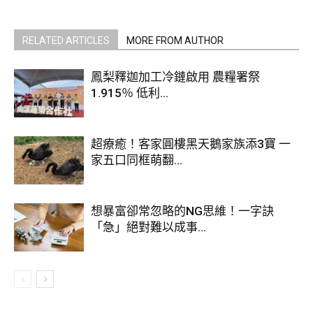
圖，60+還是這麼好看」，隨即在新專輯發行前掀起一波討
論。
RELATED ARTICLES
MORE FROM AUTHOR
鳳梨釋迦加工冷鏈啟用 農糧署祭
1.915％ 低利...
超療癒！客家圓樓黑天鵝家族添3寶 一
家五口同框萌翻...
想暴富卻常忽略的NG思維！一字訣
「急」絕對難以成事...
67歲流行天后瑪丹娜（Madonna）近年因身體健康問題，時常
引發外界擔憂，近期則時常與男友現蹤世界各地，私下生活十
分充實。不過，已7年未發行錄音室專輯的她，日前驚喜宣布
將在明（2026）年推出新作，消息一公開，立刻引起粉絲嗨
翻。