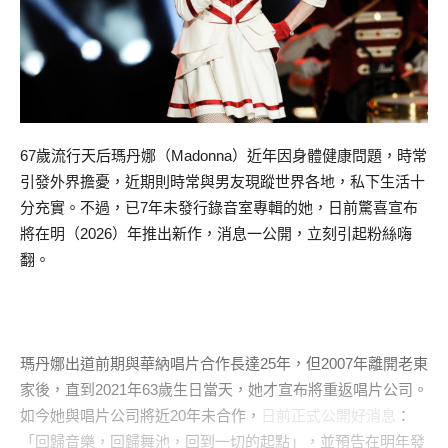
67歲流行天后瑪丹娜（Madonna）近年因身體健康問題，時常
引發外界擔憂，近期則時常與男友現蹤世界各地，私下生活十
分充實。不過，已7年未發行錄音室專輯的她，日前驚喜宣布
將在明（2026）年推出新作，消息一公開，立刻引起粉絲嗨
翻。
瑪丹娜出道前期與華納唱片合作長達25年，但2007年離開老東
家後，直到2021年63歲生日當天，她才宣布將重返唱片公司。
如今她與唱片公司將近20年未合作，
日前正式公開好消息
：
「回歸音樂，回歸舞池，回到一切的起點」，並預告在明年發