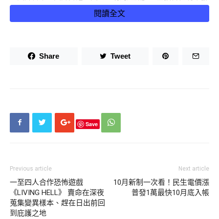
行新專輯，還直稱唱片公司「像家一樣」。
閱讀全文
Share
Tweet
同時瑪丹娜也附上多張近照，只見她頂著金色捲髮，身穿膚色
長裙，邊緣有蕾絲花紋點綴，下半身裙襬開高衩，還穿著透膚
網格絲襪，整體打扮十分性感。另外值得注意的是，她胸前的
大U字剪裁，使豐滿渾圓球形一覽無遺，加上臉部幾乎無瑕疵
的狀態，顯示她即使現已67歲，仍對保養很有一套。
Save
近況曝光後，吸引大批粉絲熱烈回應，「終於要來了」、「妳
Previous article
Next article
一直都在」、「霸榜女王回來了」、「已經等不及了，好期
一至四人合作恐怖遊戲
10月新制一次看！民生電價漲
待」、「這狀態好美」、「女王太美了吧」、「這是專輯寫真
《LIVING HELL》 賣命在深夜
普發1萬最快10月底入帳
嗎」，不過，瑪丹娜先前數次傳出外型改變，也引來網友對性
蒐集變異樣本、趕在日出前回
感照提出疑問，「這是本人嗎」、「怎麼回春了」、「好像AI
到庇護之地