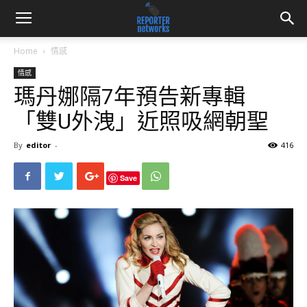
Home
情感
情感
瑪丹娜隔7年預告新專輯
「雙U外洩」近照吸網朝聖
By
editor
-
416
Save