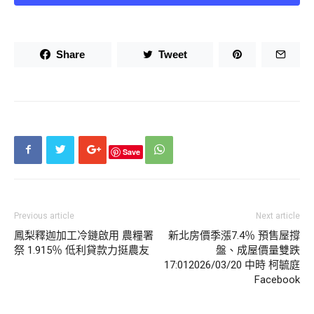
買了100台左右，店員刷好久」、「我們都知道，知道歸知
道」、「沒錯，剛回來，每天像在行軍，是免稅不是免費」、
「花的錢每一筆都知道，但最後加起來怎麼是這個數字我也不
Share
Tweet
清楚。」
也有網友笑說，「全中，這就是我在日本的日常」、「講得好
像提醒大家你就會遵守一樣」、「謝謝你的提醒，但是到了日
本還是全部都拋諸腦後了」、「上周剛行軍回來，想去的點很
多，誰知道一天只有24小時，根本不夠逛」、「去日本我都堅
Save
持168原則，16小時內吃8頓。」
Previous article
Next article
鳳梨釋迦加工冷鏈啟用 農糧署
新北房價季漲7.4％ 預售屋撐
祭 1.915％ 低利貸款力挺農友
盤、成屋價量雙跌
17:012026/03/20 中時 柯毓庭
Facebook