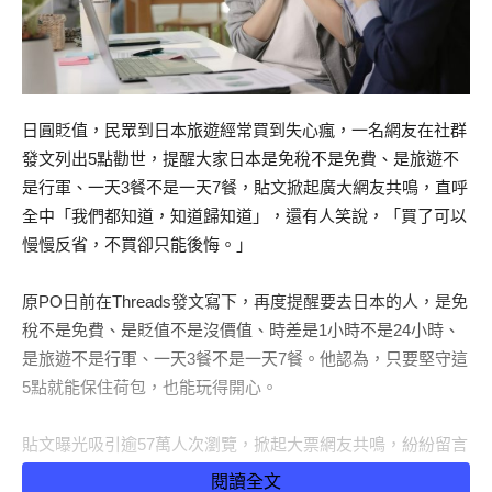
日圓貶值，民眾到日本旅遊經常買到失心瘋，一名網友在社群
發文列出5點勸世，提醒大家日本是免稅不是免費、是旅遊不
是行軍、一天3餐不是一天7餐，貼文掀起廣大網友共鳴，直呼
全中「我們都知道，知道歸知道」，還有人笑說，「買了可以
慢慢反省，不買卻只能後悔。」
原PO日前在Threads發文寫下，再度提醒要去日本的人，是免
稅不是免費、是貶值不是沒價值、時差是1小時不是24小時、
是旅遊不是行軍、一天3餐不是一天7餐。他認為，只要堅守這
5點就能保住荷包，也能玩得開心。
貼文曝光吸引逾57萬人次瀏覽，掀起大票網友共鳴，紛紛留言
貼出在日本旅遊的戰利品照片，「失控了，一台玩具車75元，
閱讀全文