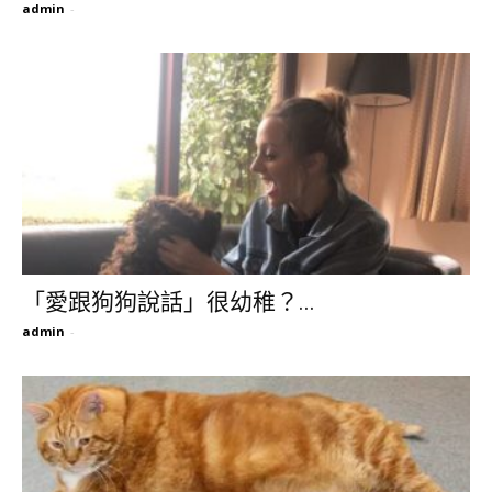
admin
-
「愛跟狗狗說話」很幼稚？...
admin
-