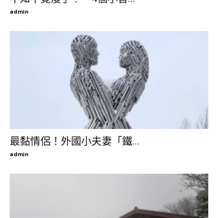
admin
-
最黏情侶！外國小夫妻「鐵...
admin
-