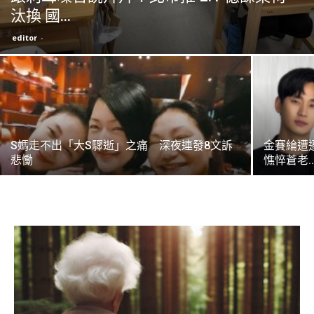
汰換 國...
editor
-
S媽走不出「大S驟逝」之痛 深夜連發8文訴
金賽綸遭
悲慟
憔悴蒼老..