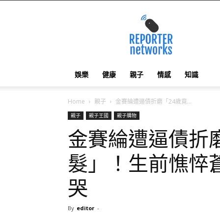
reporternetworks
娛樂
健康
親子
情感
知識
Home
親子
金賽綸遭逼債折磨「24歲竟...
親子
親子王國
親子購物
金賽綸遭逼債折磨
髮」！生前憔悴
哭
By
editor
-