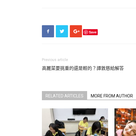
▲金秀賢當兵寫信告白金賽綸。（圖／翻攝自橫
金賽綸生前為了償還酒駕事件的賠償金，身無分
被前男友金秀賢無情追討債務，不得不身兼5份
Save
顯黑眼圈，頭髮雖綁起，仍有些乾枯毛躁，隱約
蒼老憔悴。
Previous article
高麗菜要挑重的還是輕的？譚敦慈給解答
RELATED ARTICLES
MORE FROM AUTHOR