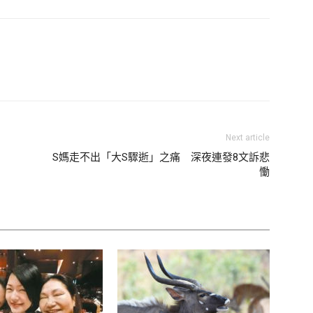
豎研究所、金秀賢IG）
為的她四處打工，卻屢屢遭到霸凌欺壓，2024年3月甚至
工作。金賽綸2024年3月初一審出庭時，被拍到眼下掛著明
還看得到幾根白頭髮，年僅24歲卻像是30多歲，模樣相當
Next article
S媽走不出「大S驟逝」之痛 深夜連發8文訴悲
慟