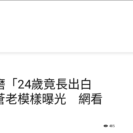
「24歲竟長出白
蒼老模樣曝光 網看
485