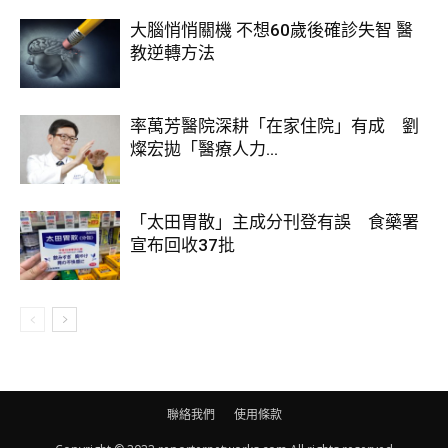
大腦悄悄關機 不想60歲後確診失智 醫
加熱時不能馬虎，必須確保菜餚中心溫度達到75℃以上，綠葉
教逆轉方法
菜要滾沸2分鐘，肉類要煮到沒有粉色區域，海鮮則需煮沸3分
鐘，而且所有隔夜菜都只建議加熱一次，反復加熱會破壞營
養，還會增加細菌滋生的風險。湯類剩菜要換用瓦鍋或保鮮盒
率萬芳醫院深耕「在家住院」有成 劉
燦宏拋「醫療人力...
存放，避免長時間接觸鋁鍋、鐵鍋，防止生成有害物質。
判斷隔夜菜能不能吃，還有一個簡單易操作的標準，就是「一
「太田胃散」主成分刊登有誤 食藥署
看二聞三查時間」。先看外觀，有沒有發黏、變色、長霉點；
宣布回收37批
再聞氣味，有沒有酸味、腐敗味等異味；最後查存放時間，冷
藏是否超過24小時，冷凍是否在合理時限內。只要有其中一項
不合格，就算捨不得也要果斷丟棄。
聯絡我們
使用條款