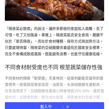
「隔夜菜必致癌」的說法，讓許多節儉的家庭陷入兩難，丟了
可惜，吃了又怕傷身。事實上，隔夜菜能否安全食用，關鍵不
在於「是否隔夜」，而在於食材種類、保存方式與加熱方法。
只要處理得當，隔夜菜的亞硝酸鹽含量遠低於國家安全標準，
完全不會構成致癌風險，既能避免浪費，也能守住健康底線。
不同食材耐受度也不同 根莖蔬菜儲存性強
不同食材的隔夜「耐受度」天差地別，這是判斷能否留存的首
要標準。綠葉蔬菜像是菠菜、油麥菜，本身硝酸鹽含量較高，
在室溫環境下，亞硝酸鹽含量每小時會增長15%-20%，最好當
餐吃完；若確實有剩，需先焯水殺菌，再裝進密封容器冷藏，
且必須在24小時內吃完。馬鈴薯、胡蘿蔔等根莖蔬菜的硝酸鹽
閱讀全文