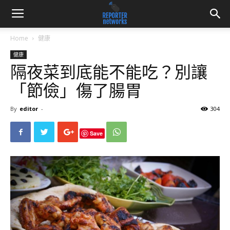
Home
健康
健康
隔夜菜到底能不能吃？別讓
「節儉」傷了腸胃
By
editor
-
304
Save