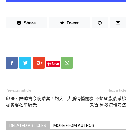
含量低，儲存性強，切開後密封冷藏可放1-2天。
肉類和蛋類富含蛋白質，冷藏存放不超過24小時，超時建議冷
Share
Tweet
凍，避免細菌滋生。海鮮與豆製品屬於高風險類，海鮮容易滋
生細菌；豆製品則極易變質發酸，兩者都建議當餐吃完，實在
要留就得立即冷凍，且食用前需徹底加熱。至於涼拌菜，因為
沒經過高溫殺菌，室溫放置超過2小時就會開始變質，無論葷
素都不建議隔夜。
Save
冷藏溫度4℃以下 加熱需達75℃以上
正確的冷藏與加熱方式，是安全食用隔夜菜的核心關鍵。存放
Previous article
Next article
時，要遵循「趁熱密封」原則，菜餚出鍋後晾到不燙手的溫
邱澤、許瑋甯今晚婚宴！超大
大腦悄悄關機 不想60歲後確診
度，大約60℃左右，就要趕緊分裝到密封保鮮盒裡，千萬別長
咖賓客名單曝光
失智 醫教逆轉方法
時間放在室溫下。在25℃以上的環境下，剩菜放超過2小時就
容易壞；32℃以上的炎熱天氣就要縮短到1小時以內；冰箱溫
度要穩定在4℃以下，生熟食材必須分層存放，防止交叉污
RELATED ARTICLES
MORE FROM AUTHOR
染。