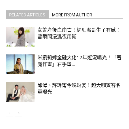
RELATED ARTICLES
MORE FROM AUTHOR
而名嘴羅友志稍早談到此事，說詹惟中最近被爆一堆爭議，
「這不是寒蟬效應，什麼是寒蟬效應？下一步，做早餐直播
女警產後血崩亡！網紅潔哥生子有感：
的、知識型短影音的、企業領導人IP的，全都閉嘴了…」，並
曾瞬間浸濕夜用衛...
指這世界好像變成一言堂，「哪怕你蛋變貴了、國家走錯路
了、企業稅率不公平的…全都不敢講話了…能講話的，只有那
米凱莉嫁金融大佬17年近況曝光！「著
些狡猾的…說個笑話，台灣有民主自由、言論自由」。
魔作畫」右手舉...
邱澤、許瑋甯今晚婚宴！超大咖賓客名
單曝光