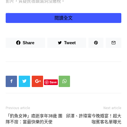
影片，質疑民宿鑽漏洞沒繳稅。
閱讀全文
詹惟中強調民宿有營業許可證明。（圖／詹惟中提供）
詹惟中先前跟女兒拍影片，除了宣布在京都經營民宿外，更提
醒可以加LINE帳號跟他們聯繫直接下訂，否則會被平台多抽
Share
Tweet
10%到15%佣金。對此，詹惟中稍早回應《中國時報》記者強
調自己民宿經營絕對合法，還有民宿營業許可證明，法律上絕
對沒問題。
Save
Previous article
Next article
「釣魚女神」癌逝享年38歲 團
邱澤、許瑋甯今晚婚宴！超大
隊不捨：當最快樂的天使
咖賓客名單曝光