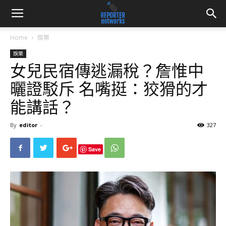
Home
娛樂
娛樂
女兒民宿傳逃漏稅？詹惟中
曬證駁斥 名嘴挺：狡猾的才
能講話？
By
editor
-
327
Save