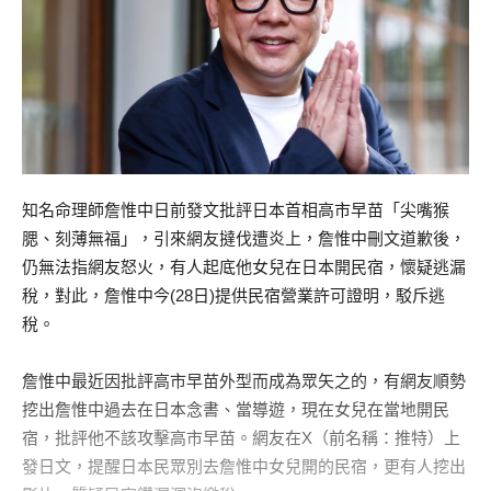
知名命理師詹惟中日前發文批評日本首相高市早苗「尖嘴猴
腮、刻薄無福」，引來網友撻伐遭炎上，詹惟中刪文道歉後，
仍無法指網友怒火，有人起底他女兒在日本開民宿，懷疑逃漏
稅，對此，詹惟中今(28日)提供民宿營業許可證明，駁斥逃
稅。
詹惟中最近因批評高市早苗外型而成為眾矢之的，有網友順勢
挖出詹惟中過去在日本念書、當導遊，現在女兒在當地開民
宿，批評他不該攻擊高市早苗。網友在X（前名稱：推特）上
發日文，提醒日本民眾別去詹惟中女兒開的民宿，更有人挖出